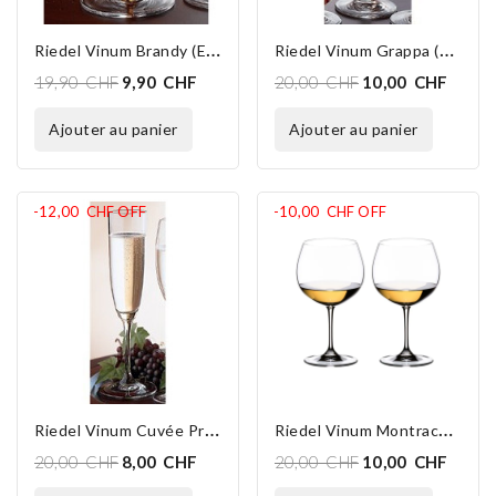
R
Iedel Vinum Brandy (en Stock 3 P)
R
Iedel Vinum Grappa (en Stock 4 P.)
19,90 CHF
9,90 CHF
20,00 CHF
10,00 CHF
ajouter au panier
ajouter au panier
-12,00 CHF
OFF
-10,00 CHF
OFF
R
Iedel Vinum Cuvée Prestige (en Stock 1)
R
Iedel Vinum Montrachet (en Stock 4 P)
20,00 CHF
8,00 CHF
20,00 CHF
10,00 CHF