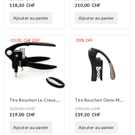
118,30 CHF
210,00 CHF
ajouter au panier
ajouter au panier
-10,00 CHF
OFF
-30%
OFF
T
Ire Bouchon Le Creuset LM-250 CLASSIC
T
Ire Bouchon Oeno Motion Black
129,00 CHF
199,00 CHF
119,00 CHF
139,30 CHF
ajouter au panier
ajouter au panier