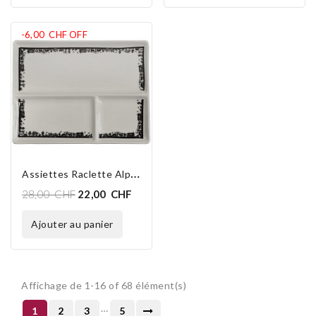
-6,00 CHF
OFF
A
Ssiettes Raclette Alpes (1 En Stock)
28,00 CHF
22,00 CHF
ajouter au panier
Affichage de 1-16 of 68 élément(s)
…
1
2
3
5