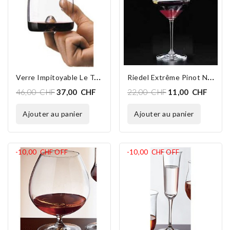
V
Erre Impitoyable Le Taster
R
Iedel Extrême Pinot Noir 4441/07 (en Stock 2 P)
46,00 CHF
37,00 CHF
22,00 CHF
11,00 CHF
ajouter au panier
ajouter au panier
-10,00 CHF
OFF
-10,00 CHF
OFF