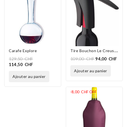
T
Ire Bouchon Le Creuset LM-150
Carafe Explore
129,50 CHF
109,00 CHF
94,00 CHF
114,50 CHF
ajouter au panier
ajouter au panier
-8,00 CHF
OFF