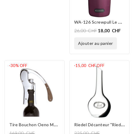
W
A-126 Screwpull Le Creuset Bordeaux
26,00 CHF
18,00 CHF
ajouter au panier
-30%
OFF
-15,00 CHF
OFF
T
Ire Bouchon Oeno Motion Wood
R
Iedel Décanteur "Riedel"
169,00 CHF
225,00 CHF