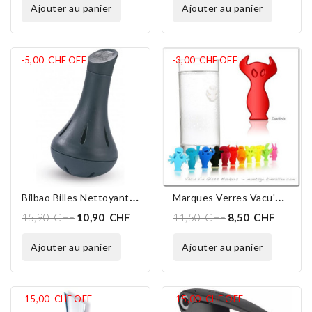
ajouter au panier
ajouter au panier
-5,00 CHF
OFF
-3,00 CHF
OFF
B
Ilbao Billes Nettoyantes
M
Arques Verres Vacu'Vin "Party People"
15,90 CHF
10,90 CHF
11,50 CHF
8,50 CHF
ajouter au panier
ajouter au panier
-15,00 CHF
OFF
-15,00 CHF
OFF