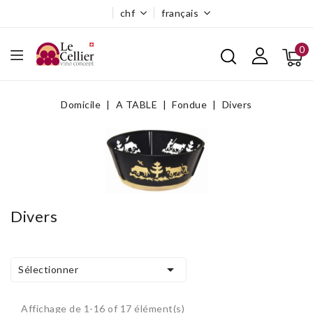
chf
français
0
Domicile
A TABLE
Fondue
Divers
Divers

Sélectionner
Affichage de 1-16 of 17 élément(s)