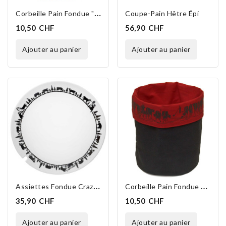
C
Orbeille Pain Fondue "Croix Swiss 20 Cm"
Coupe-Pain Hêtre Épi
10,50 CHF
56,90 CHF
ajouter au panier
ajouter au panier
EXCLUSIVITÉ WEB
A
Ssiettes Fondue Crazy Cow
C
Orbeille Pain Fondue PatvN 20 Cm
35,90 CHF
10,50 CHF
ajouter au panier
ajouter au panier