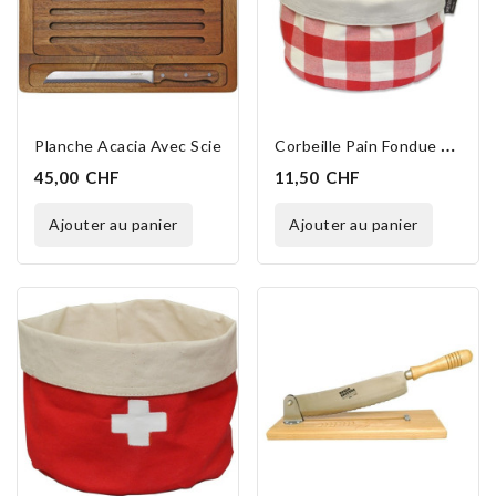
C
Orbeille Pain Fondue Rondo Vichy 20 Cm
Planche Acacia Avec Scie
45,00 CHF
11,50 CHF
ajouter au panier
ajouter au panier
EXCLUSIVITÉ WEB
EXCLUSIVITÉ WEB