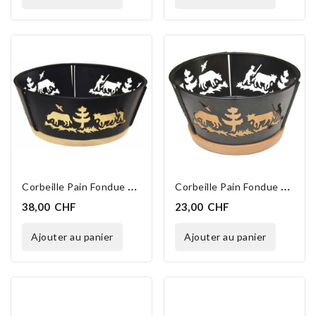
EXCLUSIVITÉ WEB
EXCLUSIVITÉ WEB
C
Orbeille Pain Fondue Alpes 25 Cm
C
Orbeille Pain Fondue Alpes 20 Cm
38,00 CHF
23,00 CHF
ajouter au panier
ajouter au panier