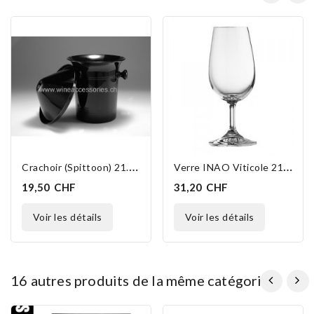
C
Rachoir (Spittoon) 21.5 Cm
V
Erre INAO Viticole 21.5cl 6 Pièces
19,50 CHF
31,20 CHF
voir les détails
voir les détails
16 autres produits de la même catégorie :