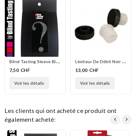
B
Lind Tasting Sleeve Blanc
L
Imiteur De Débit Noir 10 Pièces
7,50 CHF
13,00 CHF
voir les détails
voir les détails
les clients qui ont acheté ce produit ont
également acheté: