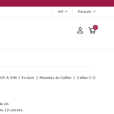
chf
français
0
VE A VIN
En bois
Meubles du Cellier
Cellier C-G
e vin
cm, 12 caisses.