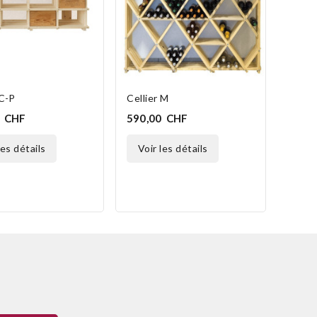
vo
 C-P
Cellier M
0 CHF
590,00 CHF
 les détails
voir les détails