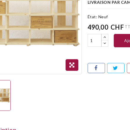
LIVRAISON PAR CAM
État:
Neuf
490,00 CHF
T
a
iption